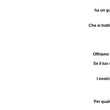
ha un gu
Che si tratt
Offriamo 
Se il tu
I nostr
Per qual