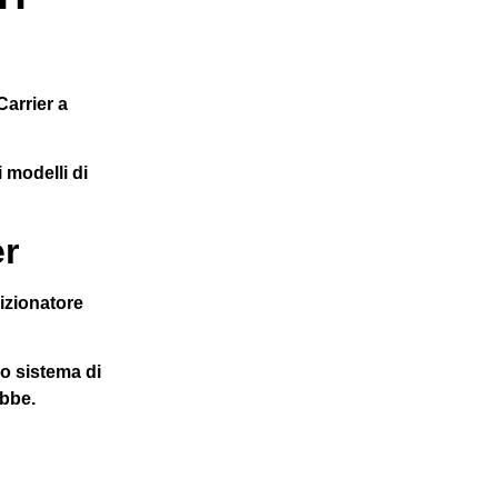
Carrier a
 modelli di
er
izionatore
uo sistema di
bbe.