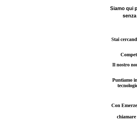
Siamo qui p
senza
Stai cercan
Competen
Il nostro no
Puntiamo ino
tecnologi
Con Emerzenz
chiamare 