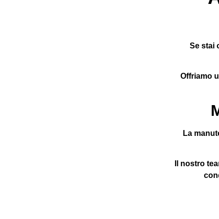
Se stai 
Offriamo u
M
La manute
Il nostro te
con