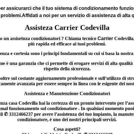
er assicurarci che il tuo sistema di condizionamento funzion
 problemi.
Affidati a noi per un servizio di assistenza di alta q
Assisteza Carrier
Codevilla
do un assisetnza condizionatori ? Chiama
tecnico
Carrier
Codevilla
più rapida ed efficace ai tuoi problemi.
za e cortesia sono i principi fondamentali su cui si basa la nostra 
me è una garanzia che ci permette di erogare servizi di alta qualit
rispetto della sicurezza.
ltre sul costante aggiornamento professionale e sull’utilizzo di s
camente avanzata per essere sempre in linea con le esigente dei nostr
Assistenza e Manutenzione Condizionatori
a casa Codevilla hai la certezza di un pronto intervento per l’ass
mal funzionamento sul condizionatore . In qualsiasi momento puoi
il
✆
3312466237
per avere l’assistenza dei tuo impianto, la manute
condizionatore, è uno dei nostri principali servizi.
Cosa aspetti?