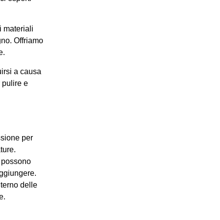
i materiali
gno. Offriamo
e.
irsi a causa
 pulire e
ssione per
ture.
he possono
aggiungere.
nterno delle
e.