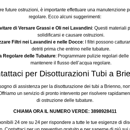
re future ostruzioni, è importante effettuare una manutenzione p
regolare. Ecco alcuni suggerimenti:
vitare di Versare Grassi e Oli nei Lavandini
: Questi materiali
solidificarsi e causare ostruzioni.
izzare Filtri nei Lavandini e nelle Docce
: I filtri possono cattura
detriti prima che entrino nelle tubature.
ia Regolare delle Tubature
: Programmare pulizie regolari delle
mantenere il flusso dell’acqua regolare.
tattaci per Disotturazioni Tubi a Bri
sogno di assistenza per la disotturazione dei tubi a Brienno, non
 Offriamo un servizio di pronto intervento per risolvere rapidamen
di ostruzione delle tubature.
CHIAMA ORA IL NUMERO VERDE: 3898928411
nibili 24 ore su 24 per rispondere a tutte le tue esigenze di di
o. Contattaci per un preventivo gratuito e per saperne di più sui n