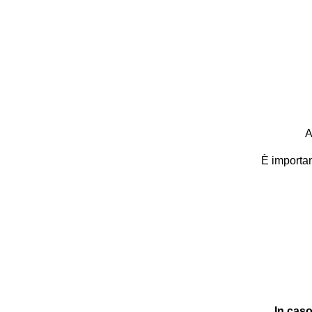
È importan
In caso