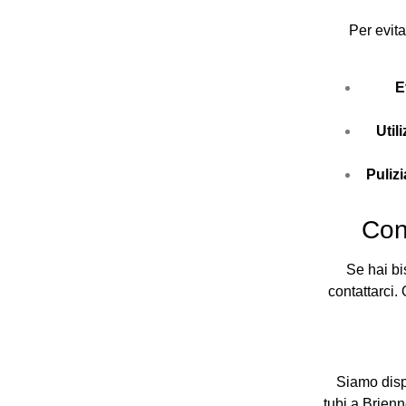
Per evita
E
Util
Puliz
Con
Se hai bi
contattarci.
Siamo dispo
tubi a Brienn