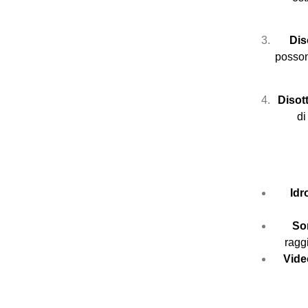
Dis
posson
Disot
di
Idr
So
raggi
Vide