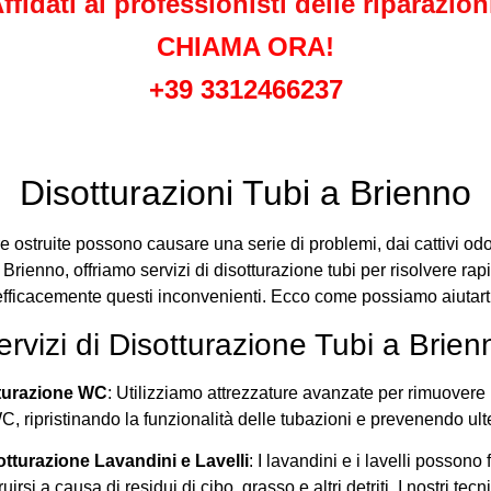
ffidati ai professionisti delle riparazion
CHIAMA ORA!
+39 3312466237
Disotturazioni Tubi a Brienno
e ostruite possono causare una serie di problemi, dai cattivi odo
 A Brienno, offriamo servizi di disotturazione tubi per risolvere r
efficacemente questi inconvenienti. Ecco come possiamo aiutarti
ervizi di Disotturazione Tubi a Brien
turazione WC
: Utilizziamo attrezzature avanzate per rimuovere 
C, ripristinando la funzionalità delle tubazioni e prevenendo ulte
otturazione Lavandini e Lavelli
: I lavandini e i lavelli possono
ruirsi a causa di residui di cibo, grasso e altri detriti. I nostri tecn