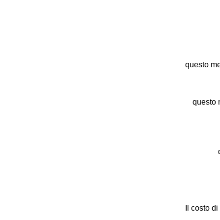
questo met
questo m
q
Il costo d