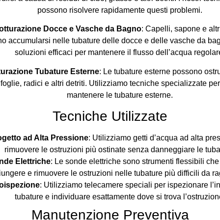
possono risolvere rapidamente questi problemi.
otturazione Docce e Vasche da Bagno
: Capelli, sapone e altr
o accumularsi nelle tubature delle docce e delle vasche da ba
soluzioni efficaci per mantenere il flusso dell’acqua regolar
turazione Tubature Esterne
: Le tubature esterne possono ostru
 foglie, radici e altri detriti. Utilizziamo tecniche specializzate per
mantenere le tubature esterne.
Tecniche Utilizzate
ogetto ad Alta Pressione
: Utilizziamo getti d’acqua ad alta pre
rimuovere le ostruzioni più ostinate senza danneggiare le tuba
nde Elettriche
: Le sonde elettriche sono strumenti flessibili c
ungere e rimuovere le ostruzioni nelle tubature più difficili da r
oispezione
: Utilizziamo telecamere speciali per ispezionare l’i
tubature e individuare esattamente dove si trova l’ostruzion
Manutenzione Preventiva