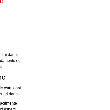
i!
ri ai danni
apidamente ed
:
no
le ostruzioni
riori danni.
 facilmente
ici esperti