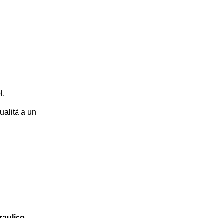
i.
ualità a un
raulico.