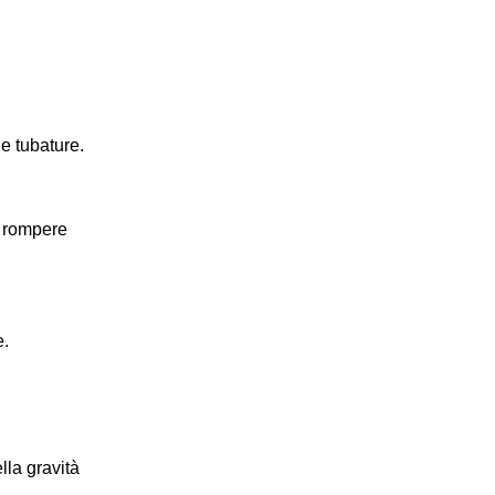
e tubature.
r rompere
e.
lla gravità