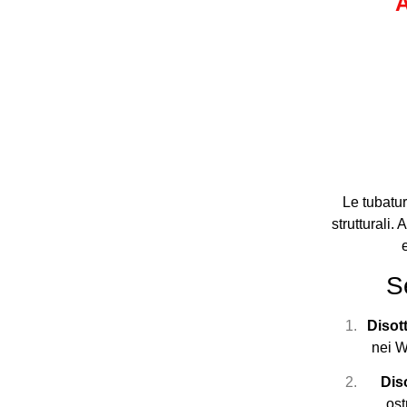
A
Le tubatur
strutturali.
S
Disot
nei W
Dis
ost