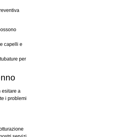
reventiva
 possono
re capelli e
 tubature per
enno
 esitare a
te i problemi
sotturazione
ostri servizi.