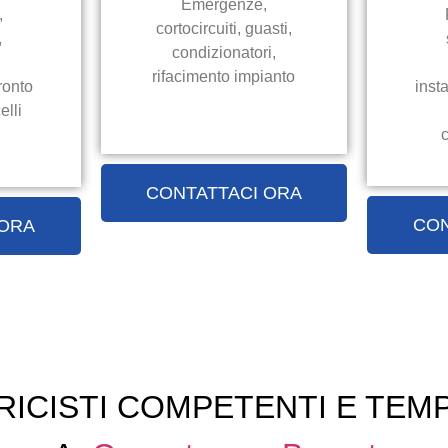
Emergenze,
,
cortocircuiti, guasti,
,
condizionatori,
rifacimento impianto
ronto
inst
elli
c
CONTATTACI ORA
CON
 ORA
RICISTI COMPETENTI E TEMP