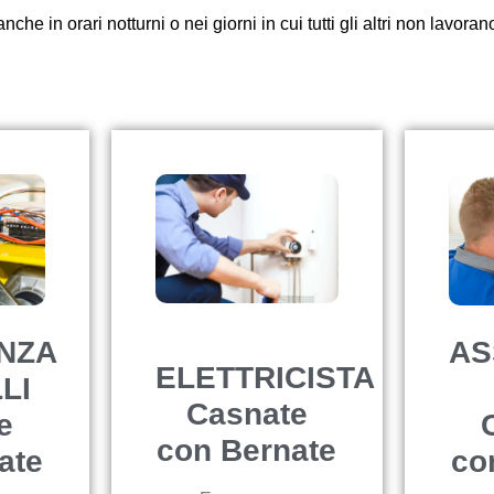
nche in orari notturni o nei giorni in cui tutti gli altri non lavoran
NZA
AS
ELETTRICISTA
LI
Casnate
e
con Bernate
ate
co