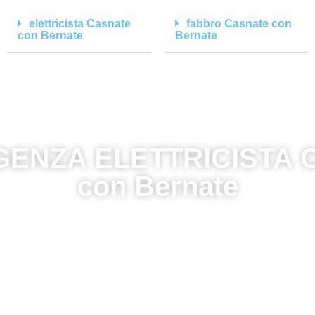
elettricista Casnate
fabbro Casnate con
con Bernate
Bernate
ENZA ELETTRICISTA C
con Bernate
ffidati ai professionisti delle riparazion
CHIAMA ORA!