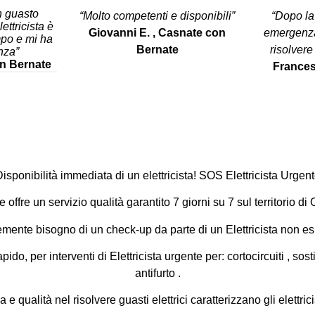
n guasto
“Molto competenti e disponibili”
“Dopo la
lettricista è
Giovanni E. ,
Casnate con
emergenza 
mpo e mi ha
Bernate
risolvere
nza”
on Bernate
Frances
isponibilità immediata di un elettricista! SOS Elettricista Urgen
te
offre un servizio qualità garantito 7 giorni su 7 sul territorio d
emente bisogno di un check-up da parte di un
Elettricista
non esi
pido, per interventi di Elettricista urgente per:
cortocircuiti
, sost
antifurto
.
 e qualità nel risolvere guasti elettrici caratterizzano gli elettr