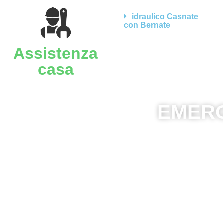
idraulico Casnate
con Bernate
Assistenza
casa
EMERG
A