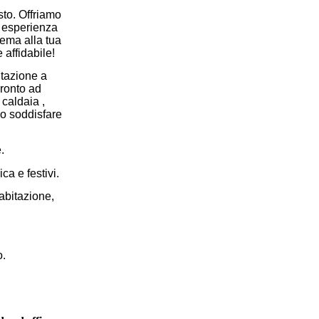
sto. Offriamo
i esperienza
lema alla tua
 affidabile!
itazione a
pronto ad
 caldaia ,
mo soddisfare
.
a e festivi.
’abitazione,
o.