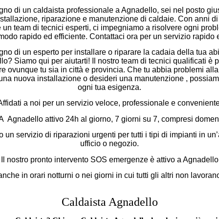
no di un caldaista professionale a Agnadello, sei nel posto giu
installazione, riparazione e manutenzione di caldaie. Con anni d
e un team di tecnici esperti, ci impegniamo a risolvere ogni prob
modo rapido ed efficiente. Contattaci ora per un servizio rapido e
no di un esperto per installare o riparare la cadaia della tua ab
o? Siamo qui per aiutarti! Il nostro team di tecnici qualificati è 
re ovunque tu sia in città e provincia. Che tu abbia problemi alla
 una nuova installazione o desideri una manutenzione , possia
ogni tua esigenza.
Affidati a noi per un servizio veloce, professionale e conveniente
gnadello attivo 24h al giorno, 7 giorni su 7, compresi domenic
un servizio di riparazioni urgenti per tutti i tipi di impianti in un
ufficio o negozio.
Il nostro pronto intervento SOS emergenze è attivo a Agnadello
nche in orari notturni o nei giorni in cui tutti gli altri non lavoran
Caldaista Agnadello