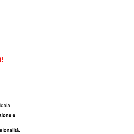
i!
ldaia
zione e
sionalità.