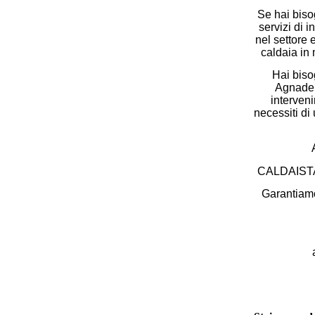
Se hai bisog
servizi di 
nel settore 
caldaia in 
Hai bisog
Agnadell
interveni
necessiti di
CALDAISTA A
Garantiamo 
a