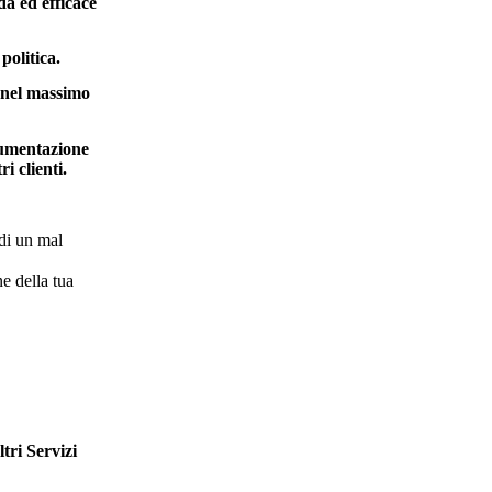
da ed efficace
politica.
à nel massimo
trumentazione
i clienti.
 di un mal
e della tua
tri Servizi