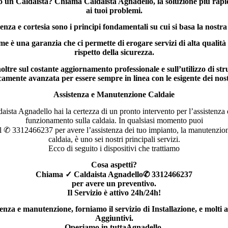
do un Caldaista? Chiama
Caldaista Agnadello
, la soluzione più rapi
ai tuoi problemi.
za e cortesia sono i principi fondamentali su cui si basa la nostra 
me è una garanzia che ci permette di erogare servizi di alta qualit
rispetto della sicurezza.
ltre sul costante aggiornamento professionale e sull’utilizzo di s
camente avanzata per essere sempre in linea con le esigente dei nostr
Assistenza e Manutenzione Caldaie
ista Agnadello hai la certezza di un pronto intervento per l’assistenza
funzionamento sulla caldaia. In qualsiasi momento puoi
l
✆
3312466237
per avere l’assistenza dei tuo impianto, la manutenzion
caldaia, è uno sei nostri principali servizi.
Ecco di seguito i dispositivi che trattiamo
Cosa aspetti?
Chiama
✓
Caldaista Agnadello
✆
3312466237
per avere un preventivo.
Il Servizio è attivo 24h/24h!
tenza e manutenzione, forniamo il servizio di Installazione, e molti al
Aggiuntivi.
Operiamo in tuttaAgnadello.