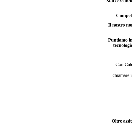
Stai cercan
Competen
Il nostro no
Puntiamo ino
tecnologi
Con Calda
chiamare i
Oltre assi