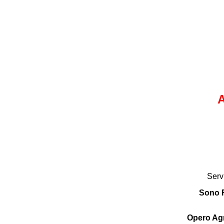
A
Serv
Sono F
Opero Agn