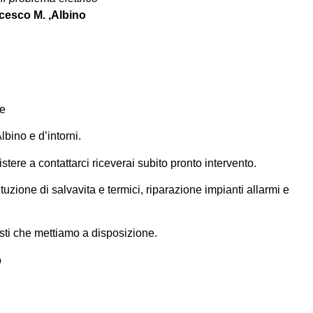
cesco M. ,
Albino
te
Albino e d’intorni.
stere a contattarci riceverai subito pronto intervento.
ituzione di
salvavita
e termici, riparazione impianti
allarmi
e
icisti che mettiamo a disposizione.
o