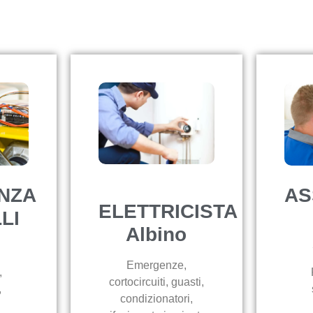
NZA
AS
ELETTRICISTA
LI
Albino
o
Emergenze,
,
cortocircuiti, guasti,
,
condizionatori,