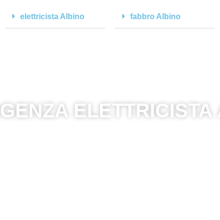
elettricista Albino
fabbro Albino
GENZA ELETTRICISTA A
ffidati ai professionisti delle riparazion
CHIAMA ORA!
+39 3312466237