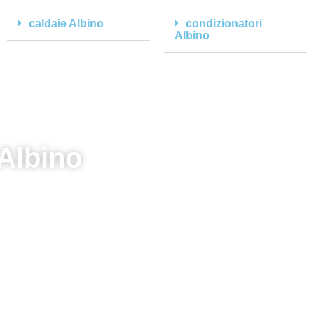
caldaie Albino
condizionatori
Albino
lbino
i!