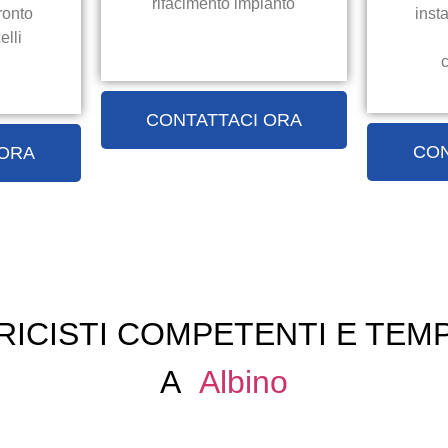
rifacimento impianto
ronto
inst
elli
c
CONTATTACI ORA
CON
 ORA
RICISTI COMPETENTI E TEMP
A
Albino