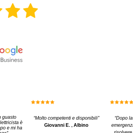
n guasto
“Molto competenti e disponibili”
“Dopo la
lettricista è
Giovanni E. ,
Albino
emergenza 
mpo e mi ha
risolvere