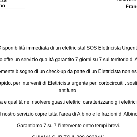
nza”
ino
Fran
isponibilità immediata di un elettricista! SOS Elettricista Urgen
no
offre un servizio qualità garantito 7 giorni su 7 sul territorio di 
emente bisogno di un check-up da parte di un
Elettricista
non esi
pido, per interventi di Elettricista urgente per:
cortocircuiti
, sost
antifurto
.
 e qualità nel risolvere guasti elettrici caratterizzano gli elettr
Il nostro servizio copre tutta l’area di Albino e le frazioni di
Albin
Garantiamo 7 su 7 l’intervento entro tempi brevi.